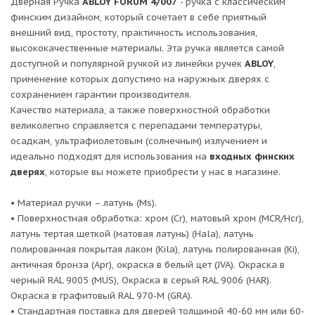
Дверная Ручка
ABLOY FORUM 4/007
- ручка с классическим
финским дизайном, который сочетает в себе приятный
внешний вид, простоту, практичность использования,
высококачественные материалы. Эта ручка является самой
доступной и популярной ручкой из линейки ручек
ABLOY
,
применение которых допустимо на наружных дверях с
сохранением гарантии производителя.
Качество материала, а также поверхностной обработки
великолепно справляется с перепадами температуры,
осадкам, ультрафиолетовым (солнечным) излучением и
идеально подходят для использования на
входных финских
дверях
, которые вы можете приобрести у нас в магазине.
• Материал ручки – латунь (Ms).
• Поверхностная обработка: хром (Cr), матовый хром (MCR/Hcr),
латунь тертая щеткой (матовая латунь) (Hala), латунь
полированная покрытая лаком (Kila), латунь полированная (Ki),
античная бронза (Apr), окраска в белый цет (JVA). Окраска в
черный RAL 9005 (MUS), Окраска в серый RAL 9006 (HAR).
Окраска в графитовый RAL 970-M (GRA).
• Стандартная поставка для дверей толщиной 40-60 мм или 60-