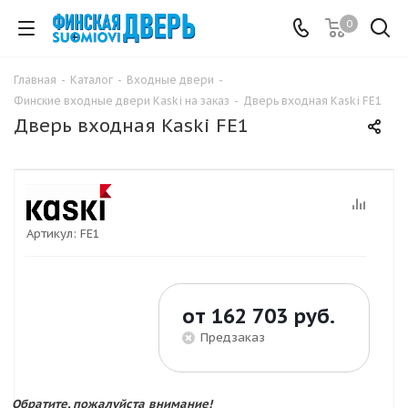
0
Главная
-
Каталог
-
Входные двери
-
Финские входные двери Kaski на заказ
-
Дверь входная Kaski FE1
Дверь входная Kaski FE1
Артикул:
FE1
от
162 703 руб.
Предзаказ
Обратите, пожалуйста внимание!