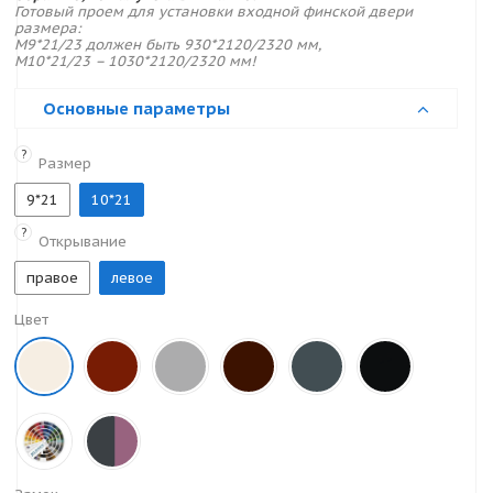
Готовый проем для установки входной финской двери
размера:
M9*21/23 должен быть 930*2120/2320 мм,
M10*21/23 – 1030*2120/2320 мм!
Основные параметры
?
Размер
9*21
10*21
?
Открывание
правое
левое
Цвет