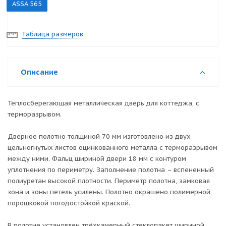
ASSA 565
Таблица размеров
Описание
Теплосберегающая металлическая дверь для коттеджа, с
терморазрывом.
Дверное полотно толщиной 70 мм изготовлено из двух
цельногнутых листов оцинкованного металла с терморазрывом
между ними. Фальц шириной двери 18 мм с контуром
уплотнения по периметру. Заполнение полотна – вспененный
полиуретан высокой плотности. Периметр полотна, замковая
зона и зоны петель усилены. Полотно окрашено полимерной
порошковой погодостойкой краской.
В полотне установлен трёхкамерный стеклопакет шириной