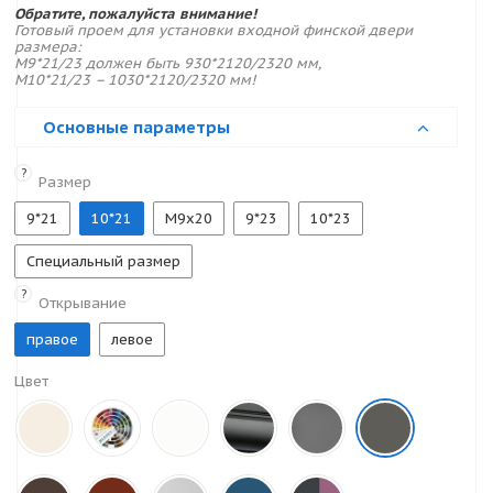
Обратите, пожалуйста внимание!
Готовый проем для установки входной финской двери
размера:
M9*21/23 должен быть 930*2120/2320 мм,
M10*21/23 – 1030*2120/2320 мм!
Основные параметры
?
Размер
9*21
10*21
M9x20
9*23
10*23
Специальный размер
?
Открывание
правое
левое
Цвет