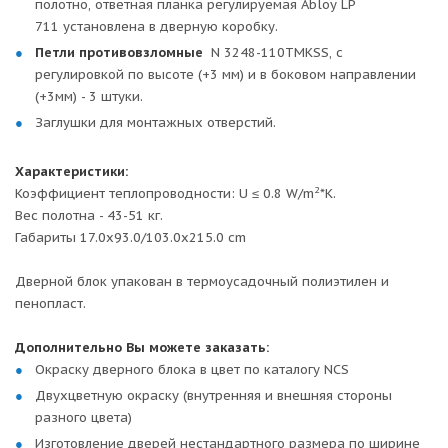
полотно, ответная планка регулируемая Abloy LP
711 установлена в дверную коробку.
Петли противовзломные
N 3248-110TMKSS, с
регулировкой по высоте (+3 мм) и в боковом направлении
(+3мм) - 3 штуки.
Заглушки для монтажных отверстий.
Характеристики:
2
Коэффициент теплопроводности: U ≤ 0.8 W/m
*K.
Вес полотна - 43-51 кг.
Габариты 17.0x93.0/103.0x215.0 cm
Дверной блок упакован в термоусадочный полиэтилен и
пенопласт.
Дополнительно Вы можете заказать:
Окраску дверного блока в цвет по каталогу NCS
Двухцветную окраску (внутренняя и внешняя стороны
разного цвета)
Изготовление дверей нестандартного размера по ширине