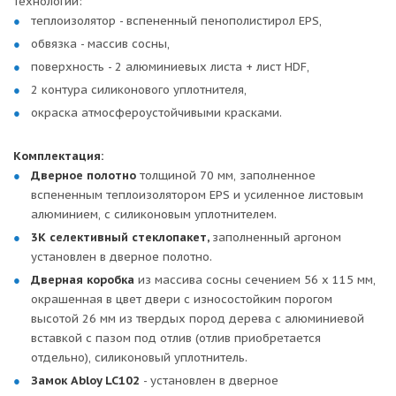
технологии:
теплоизолятор - вспененный пенополистирол EPS,
обвязка - массив сосны,
поверхность - 2 алюминиевых листа + лист HDF,
2 контура силиконового уплотнителя,
окраска атмосфероустойчивыми красками.
Комплектация:
Дверное полотно
толщиной 70 мм, заполненное
вспененным теплоизолятором EPS и усиленное листовым
алюминием, с силиконовым уплотнителем.
3К селективный стеклопакет,
заполненный аргоном
установлен в дверное полотно.
Дверная коробка
из массива сосны сечением 56 х 115 мм,
окрашенная в цвет двери с износостойким порогом
высотой 26 мм из твердых пород дерева с алюминиевой
вставкой с пазом под отлив (отлив приобретается
отдельно), силиконовый уплотнитель.
Замок Abloy LC102
- установлен в дверное