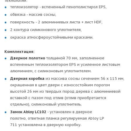
технологии:
теплоизолятор - вспененный пенополистирол EPS,
обвязка - массив сосны,
поверхность - 2 алюминиевых листа + лист HDF,
2 контура силиконового уплотнителя,
окраска атмосфероустойчивыми красками.
Комплектация:
Дверное полотно
толщиной 70 мм, заполненное
вспененным теплоизолятором EPS и усиленное листовым
алюминием, с силиконовым уплотнителем.
Дверная коробка
из массива сосны сечением 56 х 115 мм,
окрашенная в цвет двери с износостойким порогом
высотой 26 мм из твердых пород дерева с алюминиевой
вставкой с пазом под отлив (отлив приобретается
отдельно), силиконовый уплотнитель.
Замок Abloy LC102
- установлен в дверное
полотно, ответная планка регулируемая Abloy LP
711 установлена в дверную коробку.