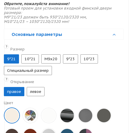
Обратите, пожалуйста внимание!
Готовый проем для установки входной финской двери
размера:
M9*21/23 должен быть 930*2120/2320 мм,
M10*21/23 – 1030*2120/2320 мм!
Основные параметры
?
Размер
9*21
10*21
M9x20
9*23
10*23
Специальный размер
?
Открывание
правое
левое
Цвет