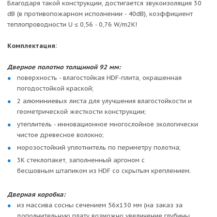
Благодаря такой конструкции, достигается звукоизоляция 30
dB (в противопожарном исполнении - 40dB), коэффициент
теплопроводности U ≤ 0,56 - 0,76 W/m2K!
Комплектация:
Дверное полотно толщиной 92 мм:
поверхность - влагостойкая HDF-плита, окрашенная
погодостойкой краской;
2 алюминиевых листа для улучшения влагостойкости и
геометрической жесткости конструкции;
утеплитель - инновационное многослойное экологически
чистое древесное волокно;
морозостойкий уплотнитель по периметру полотна;
3К стеклопакет, заполненный аргоном с
бесшовным штапиком из HDF со скрытым креплением.
Дверная коробка:
из массива сосны сечением 56х130 мм (на заказ за
дополнительную плату возможно увеличение глубины