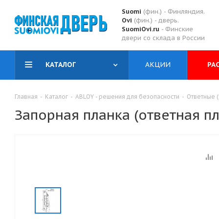
Suomi
(фин.) - Финляндия.
Ovi
(фин.) - дверь.
SuomiOvi.ru
- Финские
двери со склада в России
КАТАЛОГ
АКЦИИ
РА
Главная
-
Каталог
-
ABLOY - решения для безопасности
-
Ответные 
Запорная планка (ответная пл