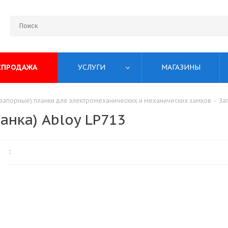
СПРОДАЖА
УСЛУГИ
МАГАЗИНЫ
(запорные) планки для электромеханических и механических замков
-
За
анка) Abloy LP713
: