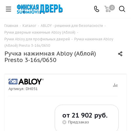
0
Главная
-
Каталог
-
ABLOY - решения для безопасности
-
Ручки дверные нажимные Abloy (Аблой)
-
Ручки Abloy для профильных дверей
-
Ручка нажимная Abloy
(Аблой) Presto 3-16s/0650
Ручка нажимная Abloy (Аблой)
Presto 3-16s/0650
Артикул:
DH051
от
21 902 руб.
Предзаказ