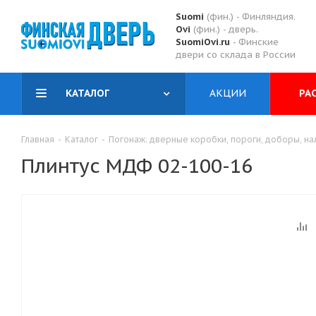
Suomi
(фин.) - Финляндия.
Ovi
(фин.) - дверь.
SuomiOvi.ru
- Финские
двери со склада в России
КАТАЛОГ
АКЦИИ
РА
Главная
-
Каталог
-
Погонаж: дверные коробки, пороги, доборы, нал
Плинтус МДФ 02-100-16