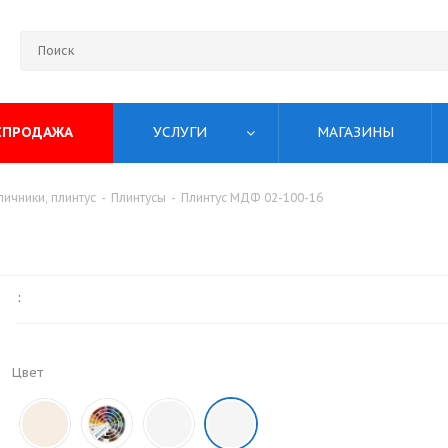
СПРОДАЖА
УСЛУГИ
МАГАЗИНЫ
ичники, плинтус
-
Плинтусы
-
Плинтус МДФ 02-100-16
:
Цвет