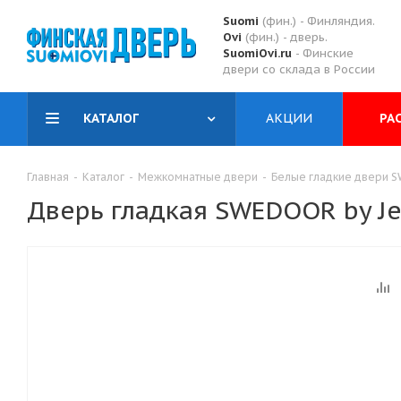
Suomi
(фин.) - Финляндия.
Ovi
(фин.) - дверь.
SuomiOvi.ru
- Финские
двери со склада в России
КАТАЛОГ
АКЦИИ
РА
Главная
-
Каталог
-
Межкомнатные двери
-
Белые гладкие двери SW
Дверь гладкая SWEDOOR by Je