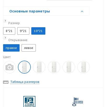
Основные параметры
?
Размер
8*21
9*21
10*21
?
Открывание
правое
левое
Цвет
Таблица размеров