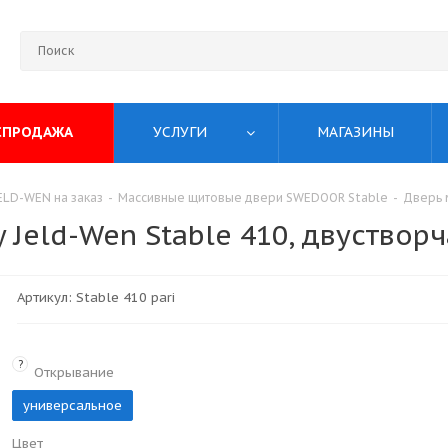
СПРОДАЖА
УСЛУГИ
МАГАЗИНЫ
LD-WEN на заказ
-
Массивные щитовые двери SWEDOOR Stable
-
Дверь 
Jeld-Wen Stable 410, двустворч
Артикул:
Stable 410 pari
?
Открывание
универсальное
Цвет