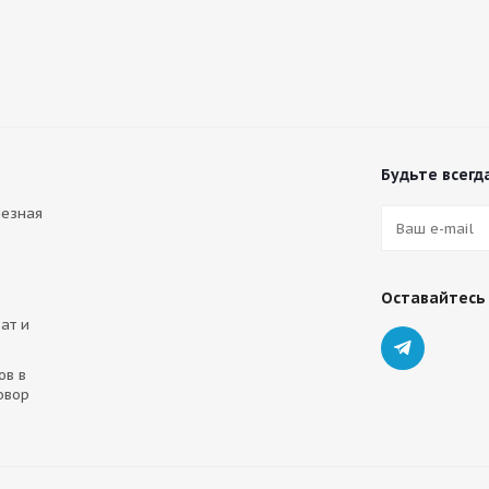
Будьте всегда
лезная
Оставайтесь 
ат и
ов в
овор