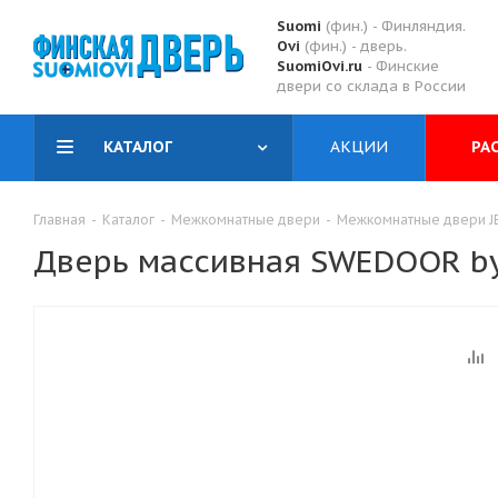
Suomi
(фин.) - Финляндия.
Ovi
(фин.) - дверь.
SuomiOvi.ru
- Финские
двери со склада в России
КАТАЛОГ
АКЦИИ
РА
Главная
-
Каталог
-
Межкомнатные двери
-
Межкомнатные двери JE
Дверь массивная SWEDOOR by 