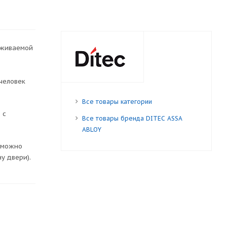
еживаемой
человек
Все товары категории
 с
Все товары бренда DITEC ASSA
ABLOY
х можно
у двери).