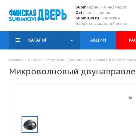
Suomi
(фин.) - Финляндия.
Ovi
(фин.) - дверь.
SuomiOvi.ru
- Финские
двери со склада в России
КАТАЛОГ
АКЦИИ
РА
Главная
-
Каталог
-
Устройства дверной автоматики Ditec Entermati
Микроволновый двунаправлен