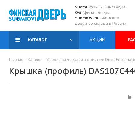
Suomi
(фин.) - Финляндия.
Ovi
(фин.) - дверь.
SuomiOvi.ru
- Финские
двери со склада в России
КАТАЛОГ
АКЦИИ
РА
Главная
-
Каталог
-
Устройства дверной автоматики Ditec Entermati
Крышка (профиль) DAS107C44G