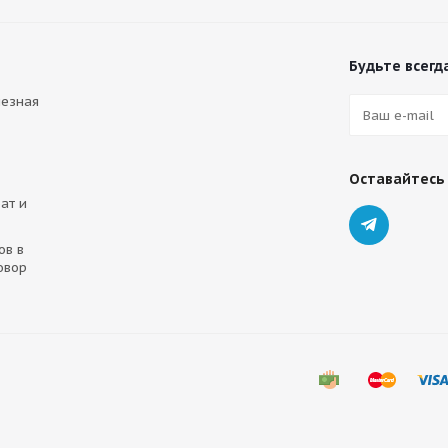
Будьте всегда
лезная
Оставайтесь 
ат и
ов в
овор