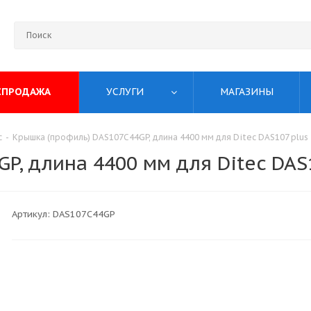
СПРОДАЖА
УСЛУГИ
МАГАЗИНЫ
c
-
Крышка (профиль) DAS107C44GP, длина 4400 мм для Ditec DAS107 plus
P, длина 4400 мм для Ditec DAS
Артикул:
DAS107C44GP