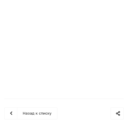
Дверь входная террасная SWEDOOR by Jeld-Wen PO2090
W12
от
353 050 руб.
Подробнее
Назад к списку