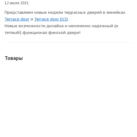
12 июля 2021
Представляем новые модели террасных дверей в линейках
Terrace door
и
Terrace door ECO
.
Новые возможности дизайна и неизменно надежный (и
теплый!) функционал финской двери!
Товары
Входная дверь для террас и балконов SWEDOOR by Jeld-
Wen Terrace Eco Vostok W13