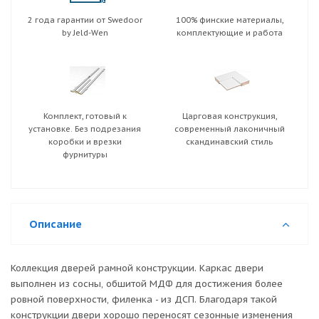
2 года гарантии от Swedoor
100% финские материалы,
by Jeld-Wen
комплектующие и работа
Комплект, готовый к
Царговая конструкция,
установке. Без подрезания
современный лаконичный
коробки и врезки
скандинавский стиль
фурнитуры
Описание
Коллекция дверей рамной конструкции. Каркас двери
выполнен из сосны, обшитой МДФ для достижения более
ровной поверхности, филенка - из ДСП. Благодаря такой
конструкции двери хорошо переносят сезонные изменения