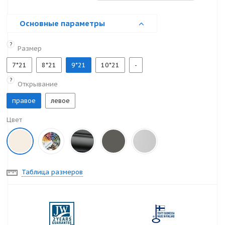
Основные параметры
?
Размер
7*21
8*21
9*21
10*21
-
?
Открывание
правое
левое
Цвет
Таблица размеров