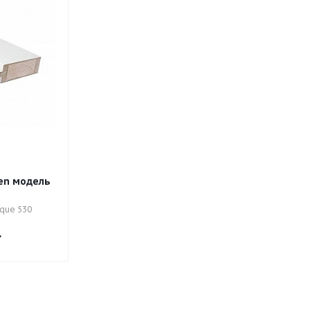
en модель
ique 530
.