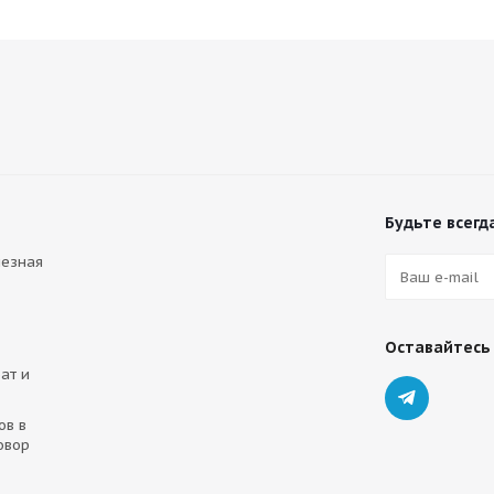
Будьте всегда
лезная
Оставайтесь 
ат и
ов в
овор