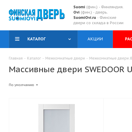
Suomi
(фин.) - Финляндия.
Ovi
(фин.) - дверь.
SuomiOvi.ru
- Финские
двери со склада в России
КАТАЛОГ
АКЦИИ
РА
Главная
-
Каталог
-
Межкомнатные двери
-
Межкомнатные двери JE
Массивные двери SWEDOOR U
По умолчанию