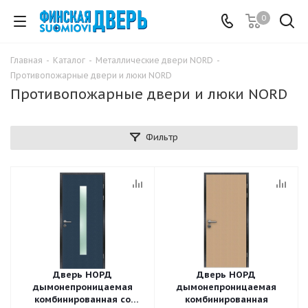
0
Главная
-
Каталог
-
Металлические двери NORD
-
Противопожарные двери и люки NORD
Противопожарные двери и люки NORD
Фильтр
Дверь НОРД
Дверь НОРД
дымонепроницаемая
дымонепроницаемая
комбинированная со
комбинированная