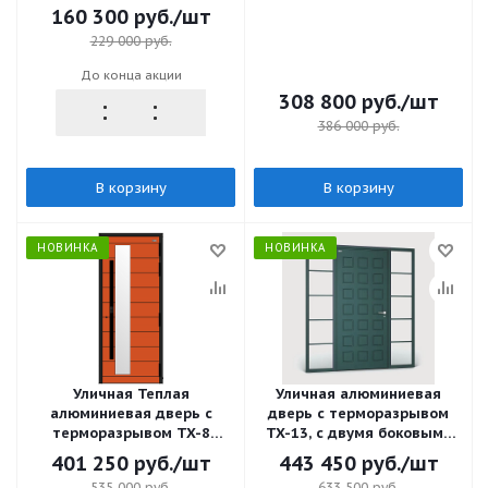
Termo Plus 1060*2800,
160 300
руб.
/шт
снаружи RAL 7024, внутри
229 000
руб.
Ral 9010
До конца акции
308 800
руб.
/шт
386 000
руб.
В корзину
В корзину
НОВИНКА
НОВИНКА
Уличная Теплая
Уличная алюминиевая
алюминиевая дверь с
дверь с терморазрывом
терморазрывом TX-8
TX-13, с двумя боковыми
двухцветная М10*23, с
фрамугами, RAL6009,
401 250
руб.
/шт
443 450
руб.
/шт
биометрическим замком
М20*23, правая
535 000
руб.
633 500
руб.