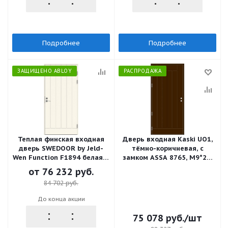
Подробнее
Подробнее
ЗАЩИЩЕНО ABLOY
РАСПРОДАЖА
Теплая финская входная
Дверь входная Kaski UO1,
дверь SWEDOOR by Jeld-
тёмно-коричневая, с
Wen Function F1894 белая, с
замком ASSA 8765, М9*21,
замком ABLOY LC102
ПРАВАЯ
от
76 232 руб.
84 702 руб.
До конца акции
75 078
руб.
/шт