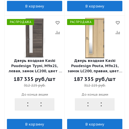
В корзину
В корзину
РАСПРОДАЖА
РАСПРОДАЖА
Дверь входная Kaski
Дверь входная Kaski
Puudesign Tyyni, М9x21,
Puudesign Pouta, М9x21,
левая, замок LC200, цвет -
замок LC200, правая, цвет -
Kaskipuun kuultoharmaa
Somero (Vaalea mänty)
187 335
руб.
/шт
187 335
руб.
/шт
(Tammerfors)
312 225
руб.
312 225
руб.
До конца акции
До конца акции
В корзину
В корзину