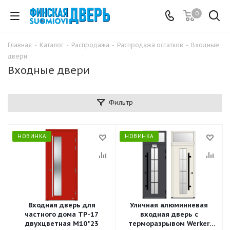
0
Главная
-
Каталог
-
Распродажа
-
Распродажа остатков
-
Входные
двери
Входные двери
Фильтр
НОВИНКА
НОВИНКА
Входная дверь для
Уличная алюминиевая
частного дома TP-17
входная дверь с
двухцветная М10*23
терморазрывом Werker