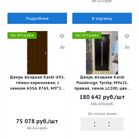
88 327
руб.
Подробнее
В корзину
РАСПРОДАЖА
РАСПРОДАЖА
Дверь входная Kaski UO1,
Дверь входная Kaski
тёмно-коричневая, с
Puudesign Tyrsky, М9x21,
замком ASSA 8765, М9*21,
правая, замок LC200, цвет
ЛЕВАЯ
Kaskipuun
180 642
руб.
/шт
kuultomusta(Borgå),черный
301 070
руб.
До конца акции
75 078
руб.
/шт
88 327
руб.