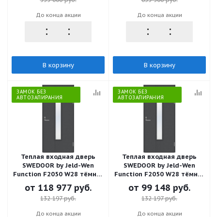
DIRCODE
До конца акции
До конца акции
В корзину
В корзину
ЗАМОК БЕЗ
ЗАМОК БЕЗ
АВТОЗАПИРАНИЯ
АВТОЗАПИРАНИЯ
Теплая входная дверь
Теплая входная дверь
SWEDOOR by Jeld-Wen
SWEDOOR by Jeld-Wen
Function F2050 W28 тёмно-
Function F2050 W28 тёмно-
серая (цвет RR23), М9*21,
серая (цвет RR23), М9*21,
от
118 977 руб.
от
99 148 руб.
правая с замком ASSA 565
левая с замком ABLOY
132 197 руб.
132 197 руб.
LC200
До конца акции
До конца акции