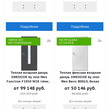
Подробнее
Подробнее
ЗАМОК БЕЗ
РАСПРОДАЖА
АВТОЗАПИРАНИЯ
ОСТАТКОВ
Теплая входная дверь
Теплая финская входная
SWEDOOR by Jeld-Wen
дверь SWEDOOR by Jeld-
Function F2050 W28 тёмно-
Wen Basic B0010, белая
серая (цвет RR23), М9*21,
от
99 148 руб.
от
50 146 руб.
левая с замком ASSA 565
132 197 руб.
66 861 руб.
До конца акции
До конца акции