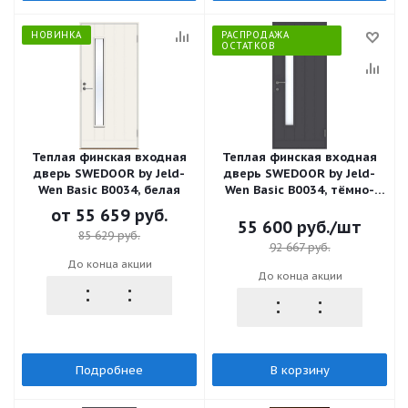
НОВИНКА
РАСПРОДАЖА
ОСТАТКОВ
Теплая финская входная
Теплая финская входная
дверь SWEDOOR by Jeld-
дверь SWEDOOR by Jeld-
Wen Basic B0034, белая
Wen Basic B0034, тёмно-
серая, 9*21, ПРАВАЯ, замок
от
55 659 руб.
LC102
55 600
руб.
/шт
85 629 руб.
92 667
руб.
До конца акции
До конца акции
Подробнее
В корзину