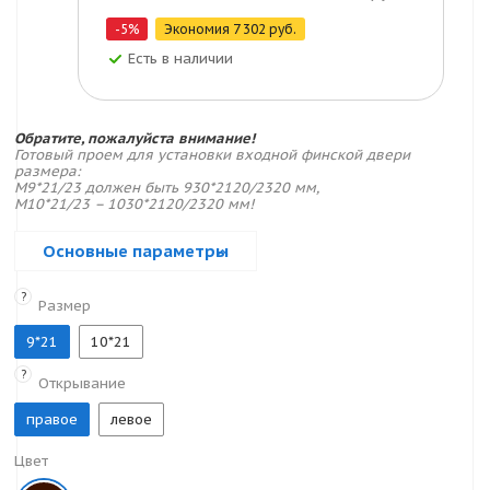
-5%
Экономия
7 302 руб.
Есть в наличии
Обратите, пожалуйста внимание!
Готовый проем для установки входной финской двери
размера:
M9*21/23 должен быть 930*2120/2320 мм,
M10*21/23 – 1030*2120/2320 мм!
Основные параметры
?
Размер
9*21
10*21
?
Открывание
правое
левое
Цвет