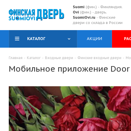
Suomi
(фин.) - Финляндия.
Ovi
(фин.) - дверь.
SuomiOvi.ru
- Финские
двери со склада в России
КАТАЛОГ
АКЦИИ
РА
Главная
-
Каталог
-
Входные двери
-
Финские входные двери
-
Мо
Мобильное приложение Door 