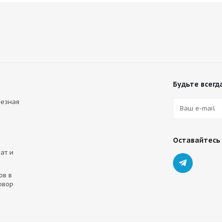
Будьте всегда
лезная
Оставайтесь 
ат и
ов в
овор